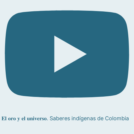
𝐄𝐥 𝐨𝐫𝐨 𝐲 𝐞𝐥 𝐮𝐧𝐢𝐯𝐞𝐫𝐬𝐨. Saberes indígenas de Colombia