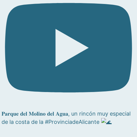
𝐏𝐚𝐫𝐪𝐮𝐞 𝐝𝐞𝐥 𝐌𝐨𝐥𝐢𝐧𝐨 𝐝𝐞𝐥 𝐀𝐠𝐮𝐚, un rincón muy especial
de la costa de la #ProvinciadeAlicante