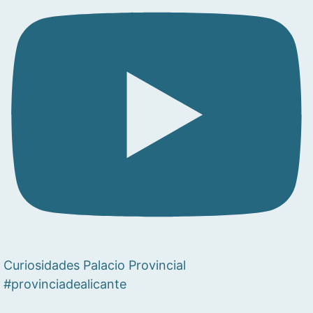
Curiosidades Palacio Provincial
#provinciadealicante