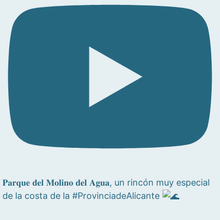
𝐏𝐚𝐫𝐪𝐮𝐞 𝐝𝐞𝐥 𝐌𝐨𝐥𝐢𝐧𝐨 𝐝𝐞𝐥 𝐀𝐠𝐮𝐚, un rincón muy especial
de la costa de la #ProvinciadeAlicante