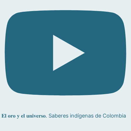
𝐄𝐥 𝐨𝐫𝐨 𝐲 𝐞𝐥 𝐮𝐧𝐢𝐯𝐞𝐫𝐬𝐨. Saberes indígenas de Colombia