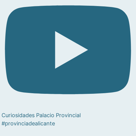
Curiosidades Palacio Provincial
#provinciadealicante