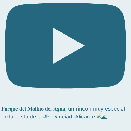
𝐏𝐚𝐫𝐪𝐮𝐞 𝐝𝐞𝐥 𝐌𝐨𝐥𝐢𝐧𝐨 𝐝𝐞𝐥 𝐀𝐠𝐮𝐚, un rincón muy especial
de la costa de la #ProvinciadeAlicante