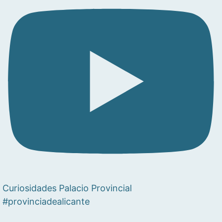
Curiosidades Palacio Provincial
#provinciadealicante