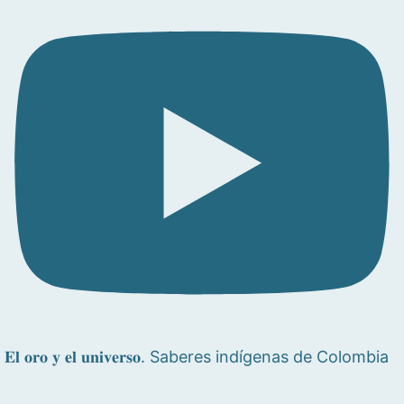
𝐄𝐥 𝐨𝐫𝐨 𝐲 𝐞𝐥 𝐮𝐧𝐢𝐯𝐞𝐫𝐬𝐨. Saberes indígenas de Colombia