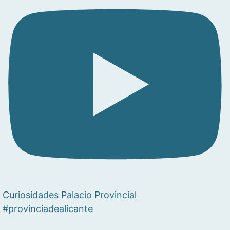
Curiosidades Palacio Provincial
#provinciadealicante