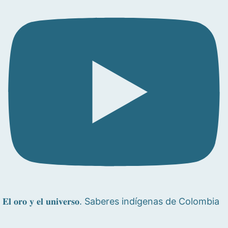
𝐄𝐥 𝐨𝐫𝐨 𝐲 𝐞𝐥 𝐮𝐧𝐢𝐯𝐞𝐫𝐬𝐨. Saberes indígenas de Colombia