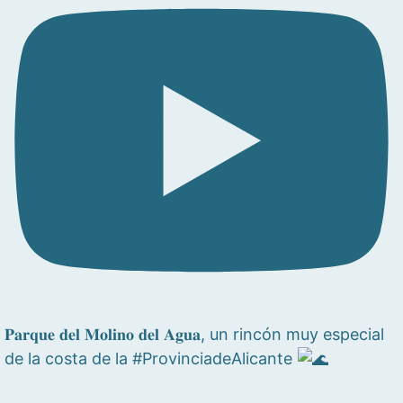
𝐏𝐚𝐫𝐪𝐮𝐞 𝐝𝐞𝐥 𝐌𝐨𝐥𝐢𝐧𝐨 𝐝𝐞𝐥 𝐀𝐠𝐮𝐚, un rincón muy especial
de la costa de la #ProvinciadeAlicante