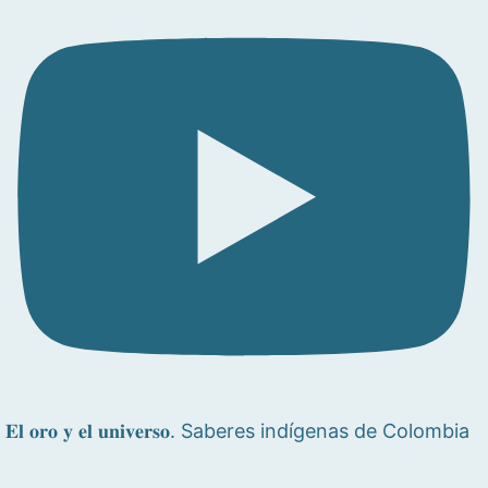
𝐄𝐥 𝐨𝐫𝐨 𝐲 𝐞𝐥 𝐮𝐧𝐢𝐯𝐞𝐫𝐬𝐨. Saberes indígenas de Colombia