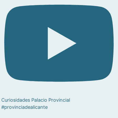
Curiosidades Palacio Provincial
#provinciadealicante