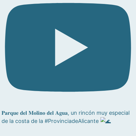
𝐏𝐚𝐫𝐪𝐮𝐞 𝐝𝐞𝐥 𝐌𝐨𝐥𝐢𝐧𝐨 𝐝𝐞𝐥 𝐀𝐠𝐮𝐚, un rincón muy especial
de la costa de la #ProvinciadeAlicante