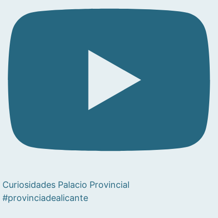
Curiosidades Palacio Provincial
#provinciadealicante