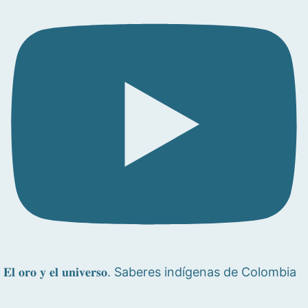
𝐄𝐥 𝐨𝐫𝐨 𝐲 𝐞𝐥 𝐮𝐧𝐢𝐯𝐞𝐫𝐬𝐨. Saberes indígenas de Colombia