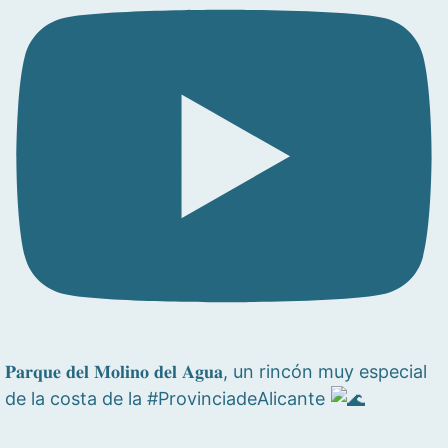
𝐏𝐚𝐫𝐪𝐮𝐞 𝐝𝐞𝐥 𝐌𝐨𝐥𝐢𝐧𝐨 𝐝𝐞𝐥 𝐀𝐠𝐮𝐚, un rincón muy especial
de la costa de la #ProvinciadeAlicante