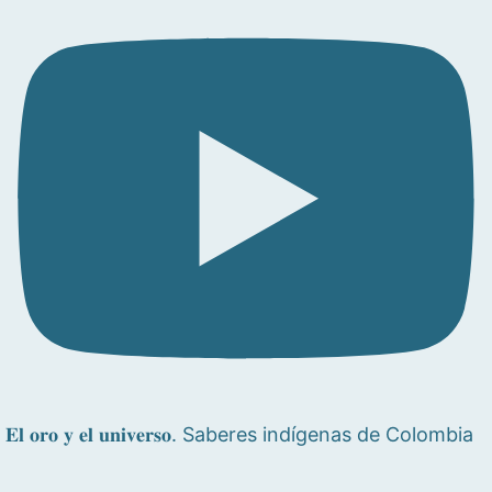
𝐄𝐥 𝐨𝐫𝐨 𝐲 𝐞𝐥 𝐮𝐧𝐢𝐯𝐞𝐫𝐬𝐨. Saberes indígenas de Colombia