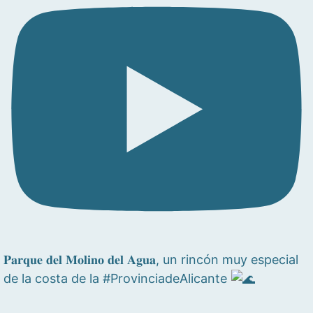
𝐏𝐚𝐫𝐪𝐮𝐞 𝐝𝐞𝐥 𝐌𝐨𝐥𝐢𝐧𝐨 𝐝𝐞𝐥 𝐀𝐠𝐮𝐚, un rincón muy especial
de la costa de la #ProvinciadeAlicante