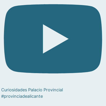
Curiosidades Palacio Provincial
#provinciadealicante