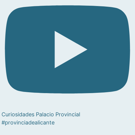
Curiosidades Palacio Provincial
#provinciadealicante