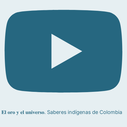
𝐄𝐥 𝐨𝐫𝐨 𝐲 𝐞𝐥 𝐮𝐧𝐢𝐯𝐞𝐫𝐬𝐨. Saberes indígenas de Colombia