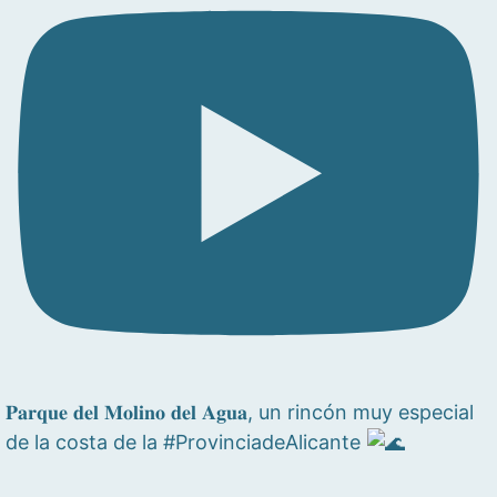
𝐏𝐚𝐫𝐪𝐮𝐞 𝐝𝐞𝐥 𝐌𝐨𝐥𝐢𝐧𝐨 𝐝𝐞𝐥 𝐀𝐠𝐮𝐚, un rincón muy especial
de la costa de la #ProvinciadeAlicante