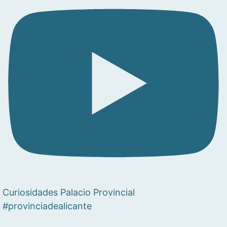
Curiosidades Palacio Provincial
#provinciadealicante