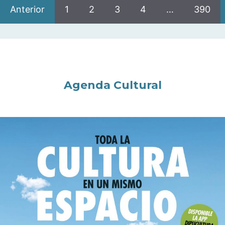
Anterior
1
2
3
4
…
390
Agenda Cultural