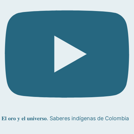
𝐄𝐥 𝐨𝐫𝐨 𝐲 𝐞𝐥 𝐮𝐧𝐢𝐯𝐞𝐫𝐬𝐨. Saberes indígenas de Colombia