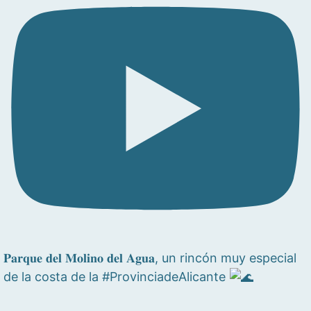
𝐏𝐚𝐫𝐪𝐮𝐞 𝐝𝐞𝐥 𝐌𝐨𝐥𝐢𝐧𝐨 𝐝𝐞𝐥 𝐀𝐠𝐮𝐚, un rincón muy especial
de la costa de la #ProvinciadeAlicante