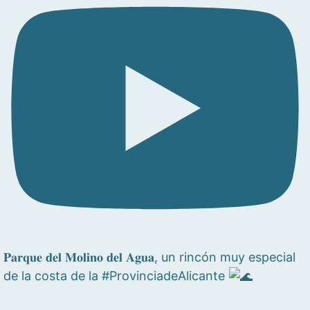
𝐏𝐚𝐫𝐪𝐮𝐞 𝐝𝐞𝐥 𝐌𝐨𝐥𝐢𝐧𝐨 𝐝𝐞𝐥 𝐀𝐠𝐮𝐚, un rincón muy especial
de la costa de la #ProvinciadeAlicante