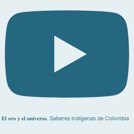
𝐄𝐥 𝐨𝐫𝐨 𝐲 𝐞𝐥 𝐮𝐧𝐢𝐯𝐞𝐫𝐬𝐨. Saberes indígenas de Colombia