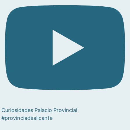
Curiosidades Palacio Provincial
#provinciadealicante