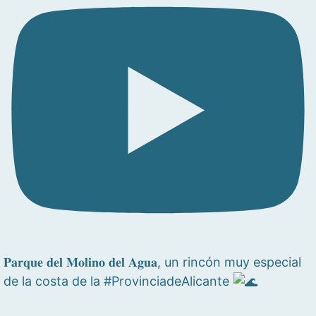
𝐏𝐚𝐫𝐪𝐮𝐞 𝐝𝐞𝐥 𝐌𝐨𝐥𝐢𝐧𝐨 𝐝𝐞𝐥 𝐀𝐠𝐮𝐚, un rincón muy especial
de la costa de la #ProvinciadeAlicante