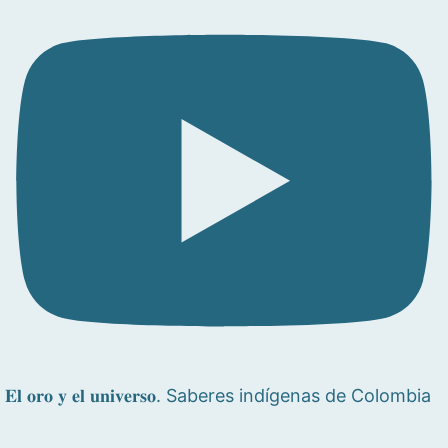
𝐄𝐥 𝐨𝐫𝐨 𝐲 𝐞𝐥 𝐮𝐧𝐢𝐯𝐞𝐫𝐬𝐨. Saberes indígenas de Colombia