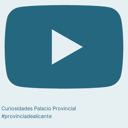
Curiosidades Palacio Provincial
#provinciadealicante