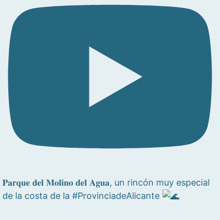
𝐏𝐚𝐫𝐪𝐮𝐞 𝐝𝐞𝐥 𝐌𝐨𝐥𝐢𝐧𝐨 𝐝𝐞𝐥 𝐀𝐠𝐮𝐚, un rincón muy especial
de la costa de la #ProvinciadeAlicante