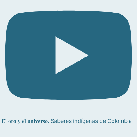
𝐄𝐥 𝐨𝐫𝐨 𝐲 𝐞𝐥 𝐮𝐧𝐢𝐯𝐞𝐫𝐬𝐨. Saberes indígenas de Colombia