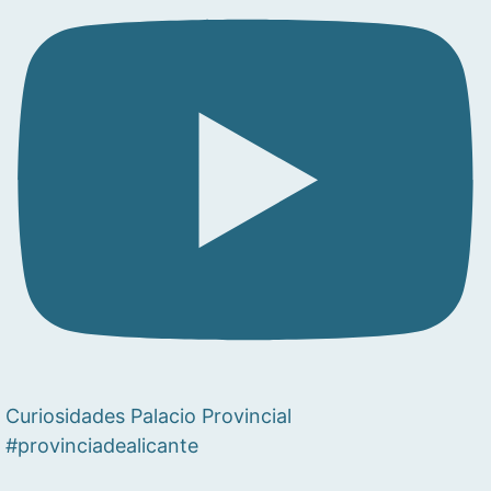
Curiosidades Palacio Provincial
#provinciadealicante