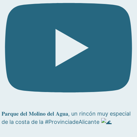
𝐏𝐚𝐫𝐪𝐮𝐞 𝐝𝐞𝐥 𝐌𝐨𝐥𝐢𝐧𝐨 𝐝𝐞𝐥 𝐀𝐠𝐮𝐚, un rincón muy especial
de la costa de la #ProvinciadeAlicante