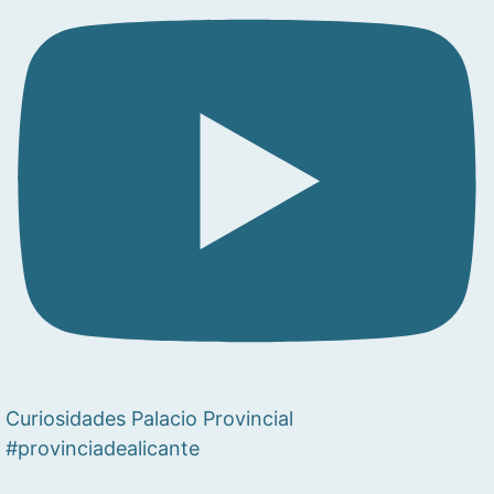
Curiosidades Palacio Provincial
#provinciadealicante