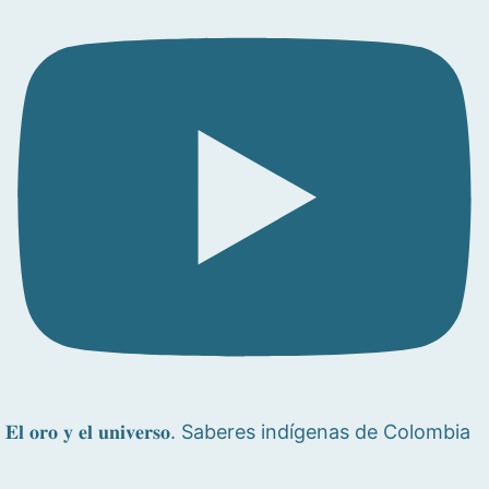
𝐄𝐥 𝐨𝐫𝐨 𝐲 𝐞𝐥 𝐮𝐧𝐢𝐯𝐞𝐫𝐬𝐨. Saberes indígenas de Colombia