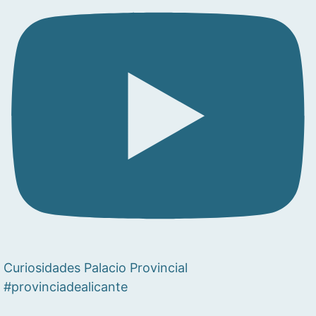
Curiosidades Palacio Provincial
#provinciadealicante