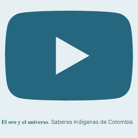
𝐄𝐥 𝐨𝐫𝐨 𝐲 𝐞𝐥 𝐮𝐧𝐢𝐯𝐞𝐫𝐬𝐨. Saberes indígenas de Colombia