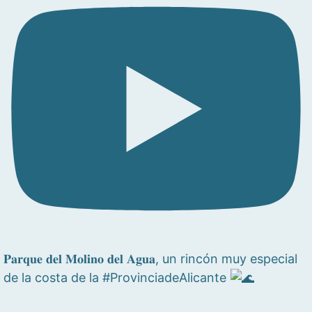
𝐏𝐚𝐫𝐪𝐮𝐞 𝐝𝐞𝐥 𝐌𝐨𝐥𝐢𝐧𝐨 𝐝𝐞𝐥 𝐀𝐠𝐮𝐚, un rincón muy especial
de la costa de la #ProvinciadeAlicante