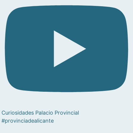
Curiosidades Palacio Provincial
#provinciadealicante