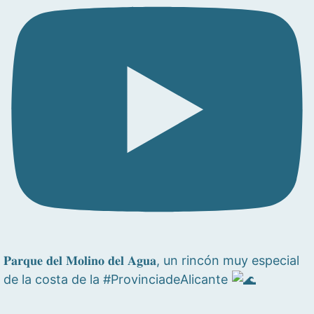
𝐏𝐚𝐫𝐪𝐮𝐞 𝐝𝐞𝐥 𝐌𝐨𝐥𝐢𝐧𝐨 𝐝𝐞𝐥 𝐀𝐠𝐮𝐚, un rincón muy especial
de la costa de la #ProvinciadeAlicante