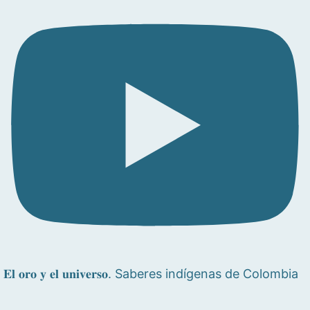
𝐄𝐥 𝐨𝐫𝐨 𝐲 𝐞𝐥 𝐮𝐧𝐢𝐯𝐞𝐫𝐬𝐨. Saberes indígenas de Colombia