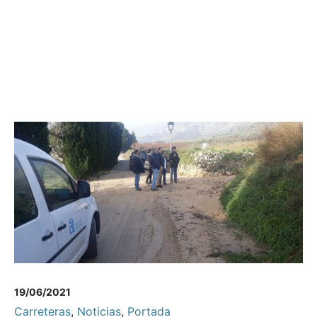
19/06/2021
Carreteras
,
Noticias
,
Portada