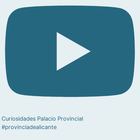
Curiosidades Palacio Provincial
#provinciadealicante