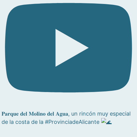
𝐏𝐚𝐫𝐪𝐮𝐞 𝐝𝐞𝐥 𝐌𝐨𝐥𝐢𝐧𝐨 𝐝𝐞𝐥 𝐀𝐠𝐮𝐚, un rincón muy especial
de la costa de la #ProvinciadeAlicante