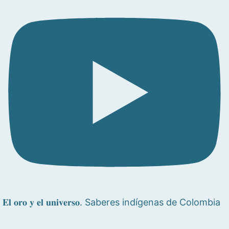
𝐄𝐥 𝐨𝐫𝐨 𝐲 𝐞𝐥 𝐮𝐧𝐢𝐯𝐞𝐫𝐬𝐨. Saberes indígenas de Colombia