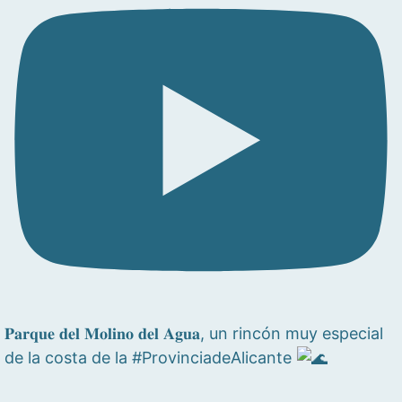
𝐏𝐚𝐫𝐪𝐮𝐞 𝐝𝐞𝐥 𝐌𝐨𝐥𝐢𝐧𝐨 𝐝𝐞𝐥 𝐀𝐠𝐮𝐚, un rincón muy especial
de la costa de la #ProvinciadeAlicante