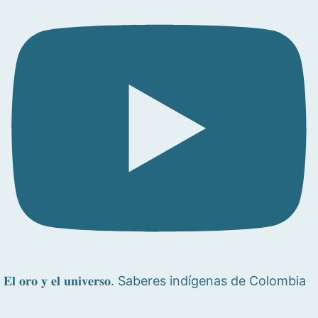
𝐄𝐥 𝐨𝐫𝐨 𝐲 𝐞𝐥 𝐮𝐧𝐢𝐯𝐞𝐫𝐬𝐨. Saberes indígenas de Colombia