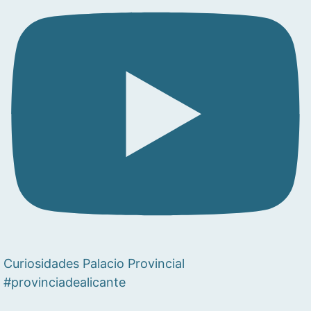
Curiosidades Palacio Provincial
#provinciadealicante