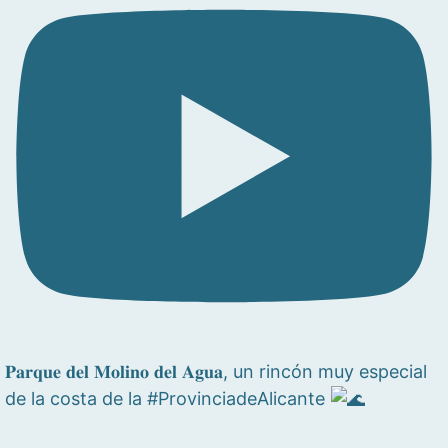
𝐏𝐚𝐫𝐪𝐮𝐞 𝐝𝐞𝐥 𝐌𝐨𝐥𝐢𝐧𝐨 𝐝𝐞𝐥 𝐀𝐠𝐮𝐚, un rincón muy especial
de la costa de la #ProvinciadeAlicante