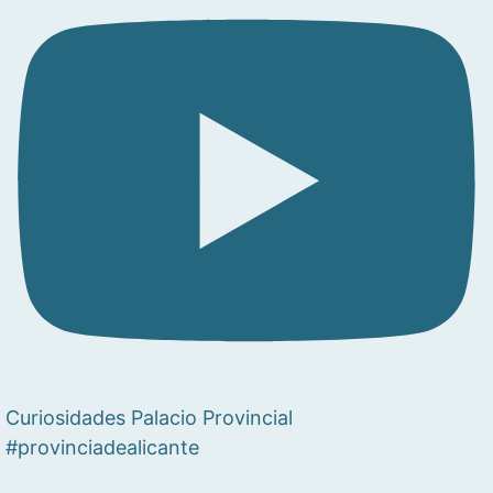
Curiosidades Palacio Provincial
#provinciadealicante