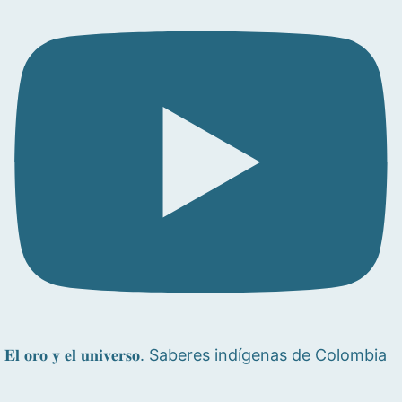
𝐄𝐥 𝐨𝐫𝐨 𝐲 𝐞𝐥 𝐮𝐧𝐢𝐯𝐞𝐫𝐬𝐨. Saberes indígenas de Colombia