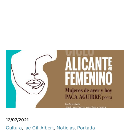
12/07/2021
Cultura
,
Iac Gil-Albert
,
Noticias
,
Portada