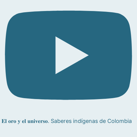
𝐄𝐥 𝐨𝐫𝐨 𝐲 𝐞𝐥 𝐮𝐧𝐢𝐯𝐞𝐫𝐬𝐨. Saberes indígenas de Colombia