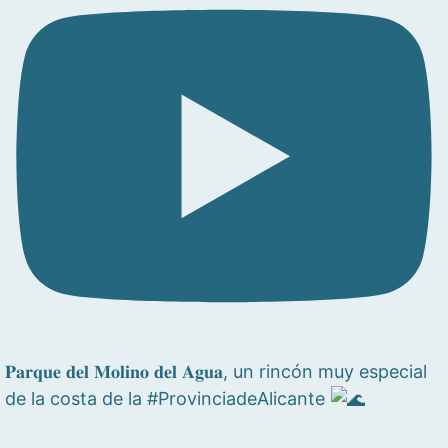
𝐏𝐚𝐫𝐪𝐮𝐞 𝐝𝐞𝐥 𝐌𝐨𝐥𝐢𝐧𝐨 𝐝𝐞𝐥 𝐀𝐠𝐮𝐚, un rincón muy especial
de la costa de la #ProvinciadeAlicante