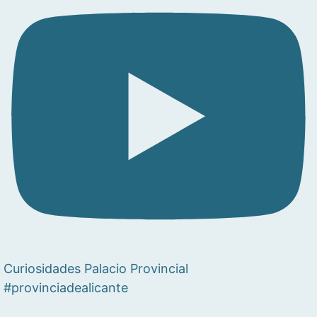
Curiosidades Palacio Provincial
#provinciadealicante