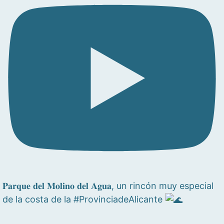
𝐏𝐚𝐫𝐪𝐮𝐞 𝐝𝐞𝐥 𝐌𝐨𝐥𝐢𝐧𝐨 𝐝𝐞𝐥 𝐀𝐠𝐮𝐚, un rincón muy especial
de la costa de la #ProvinciadeAlicante