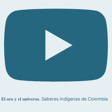
𝐄𝐥 𝐨𝐫𝐨 𝐲 𝐞𝐥 𝐮𝐧𝐢𝐯𝐞𝐫𝐬𝐨. Saberes indígenas de Colombia