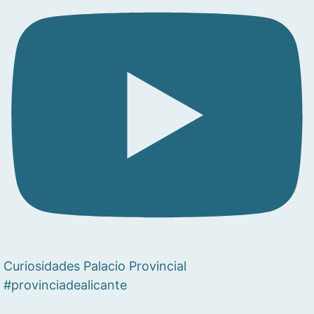
Curiosidades Palacio Provincial
#provinciadealicante