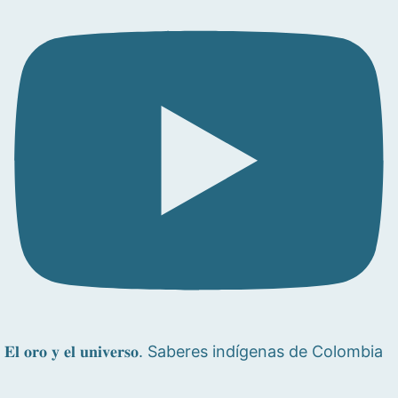
𝐄𝐥 𝐨𝐫𝐨 𝐲 𝐞𝐥 𝐮𝐧𝐢𝐯𝐞𝐫𝐬𝐨. Saberes indígenas de Colombia