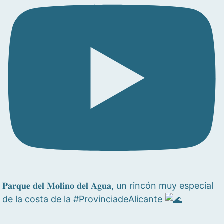
𝐏𝐚𝐫𝐪𝐮𝐞 𝐝𝐞𝐥 𝐌𝐨𝐥𝐢𝐧𝐨 𝐝𝐞𝐥 𝐀𝐠𝐮𝐚, un rincón muy especial
de la costa de la #ProvinciadeAlicante