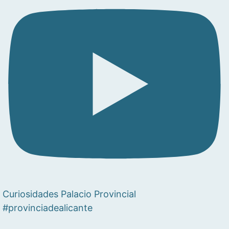
Curiosidades Palacio Provincial
#provinciadealicante