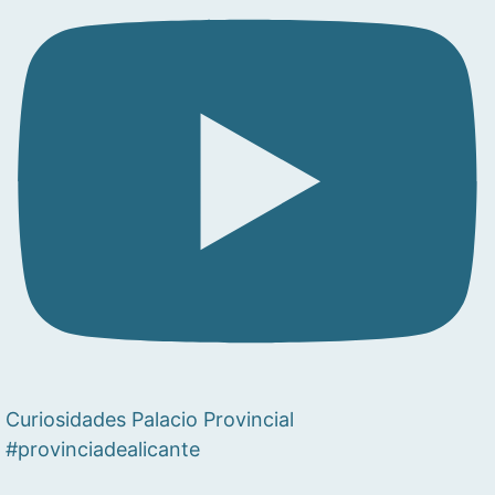
Curiosidades Palacio Provincial
#provinciadealicante