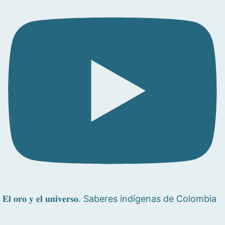
𝐄𝐥 𝐨𝐫𝐨 𝐲 𝐞𝐥 𝐮𝐧𝐢𝐯𝐞𝐫𝐬𝐨. Saberes indígenas de Colombia