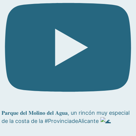
𝐏𝐚𝐫𝐪𝐮𝐞 𝐝𝐞𝐥 𝐌𝐨𝐥𝐢𝐧𝐨 𝐝𝐞𝐥 𝐀𝐠𝐮𝐚, un rincón muy especial
de la costa de la #ProvinciadeAlicante