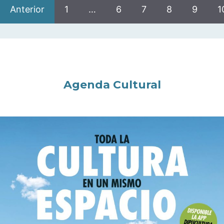
Anterior
1
…
6
7
8
9
1
Agenda Cultural