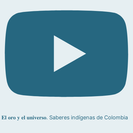
𝐄𝐥 𝐨𝐫𝐨 𝐲 𝐞𝐥 𝐮𝐧𝐢𝐯𝐞𝐫𝐬𝐨. Saberes indígenas de Colombia