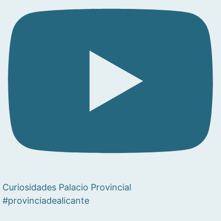
Curiosidades Palacio Provincial
#provinciadealicante