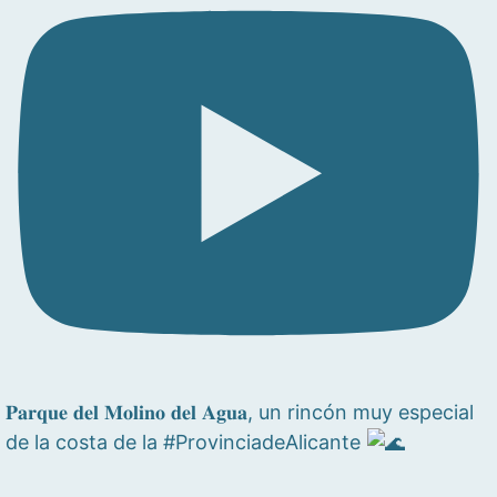
𝐏𝐚𝐫𝐪𝐮𝐞 𝐝𝐞𝐥 𝐌𝐨𝐥𝐢𝐧𝐨 𝐝𝐞𝐥 𝐀𝐠𝐮𝐚, un rincón muy especial
de la costa de la #ProvinciadeAlicante