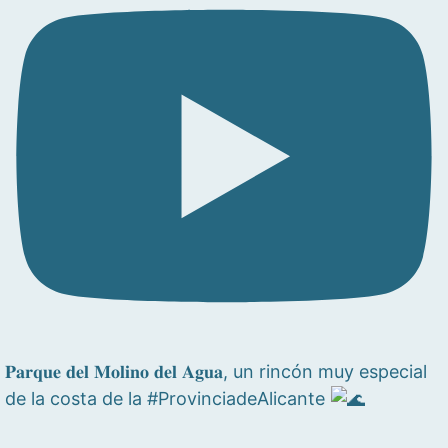
𝐏𝐚𝐫𝐪𝐮𝐞 𝐝𝐞𝐥 𝐌𝐨𝐥𝐢𝐧𝐨 𝐝𝐞𝐥 𝐀𝐠𝐮𝐚, un rincón muy especial
de la costa de la #ProvinciadeAlicante