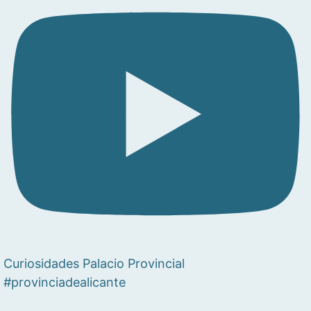
Curiosidades Palacio Provincial
#provinciadealicante