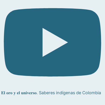
𝐄𝐥 𝐨𝐫𝐨 𝐲 𝐞𝐥 𝐮𝐧𝐢𝐯𝐞𝐫𝐬𝐨. Saberes indígenas de Colombia