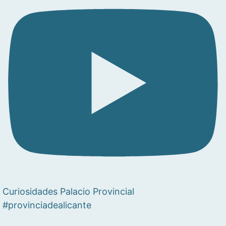
Curiosidades Palacio Provincial
#provinciadealicante