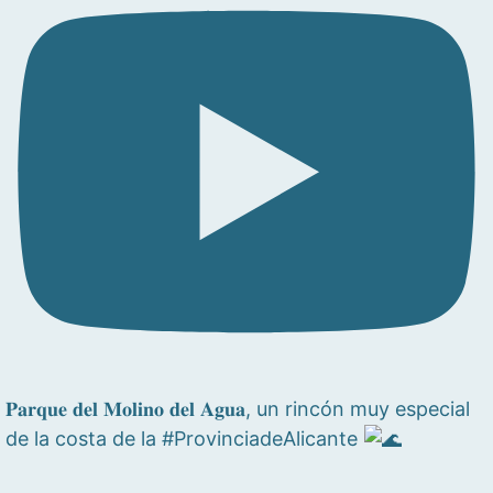
𝐏𝐚𝐫𝐪𝐮𝐞 𝐝𝐞𝐥 𝐌𝐨𝐥𝐢𝐧𝐨 𝐝𝐞𝐥 𝐀𝐠𝐮𝐚, un rincón muy especial
de la costa de la #ProvinciadeAlicante