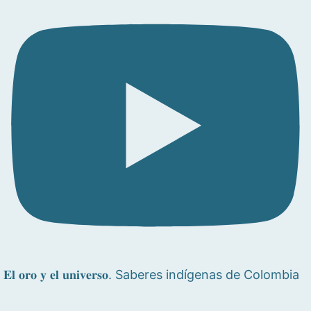
𝐄𝐥 𝐨𝐫𝐨 𝐲 𝐞𝐥 𝐮𝐧𝐢𝐯𝐞𝐫𝐬𝐨. Saberes indígenas de Colombia