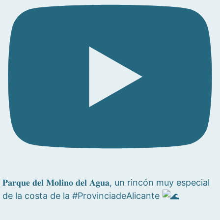
𝐏𝐚𝐫𝐪𝐮𝐞 𝐝𝐞𝐥 𝐌𝐨𝐥𝐢𝐧𝐨 𝐝𝐞𝐥 𝐀𝐠𝐮𝐚, un rincón muy especial
de la costa de la #ProvinciadeAlicante