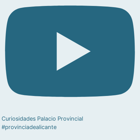
Curiosidades Palacio Provincial
#provinciadealicante