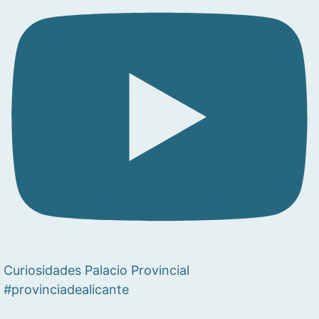
Curiosidades Palacio Provincial
#provinciadealicante