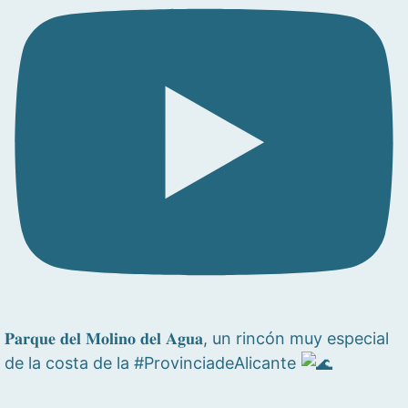
𝐏𝐚𝐫𝐪𝐮𝐞 𝐝𝐞𝐥 𝐌𝐨𝐥𝐢𝐧𝐨 𝐝𝐞𝐥 𝐀𝐠𝐮𝐚, un rincón muy especial
de la costa de la #ProvinciadeAlicante