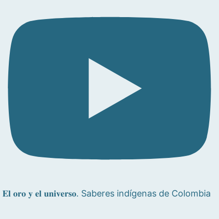
𝐄𝐥 𝐨𝐫𝐨 𝐲 𝐞𝐥 𝐮𝐧𝐢𝐯𝐞𝐫𝐬𝐨. Saberes indígenas de Colombia