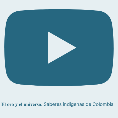
𝐄𝐥 𝐨𝐫𝐨 𝐲 𝐞𝐥 𝐮𝐧𝐢𝐯𝐞𝐫𝐬𝐨. Saberes indígenas de Colombia