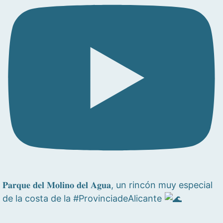
𝐏𝐚𝐫𝐪𝐮𝐞 𝐝𝐞𝐥 𝐌𝐨𝐥𝐢𝐧𝐨 𝐝𝐞𝐥 𝐀𝐠𝐮𝐚, un rincón muy especial
de la costa de la #ProvinciadeAlicante