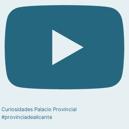
Curiosidades Palacio Provincial
#provinciadealicante