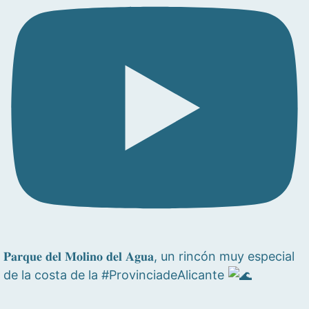
𝐏𝐚𝐫𝐪𝐮𝐞 𝐝𝐞𝐥 𝐌𝐨𝐥𝐢𝐧𝐨 𝐝𝐞𝐥 𝐀𝐠𝐮𝐚, un rincón muy especial
de la costa de la #ProvinciadeAlicante