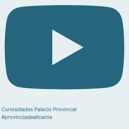
Curiosidades Palacio Provincial
#provinciadealicante