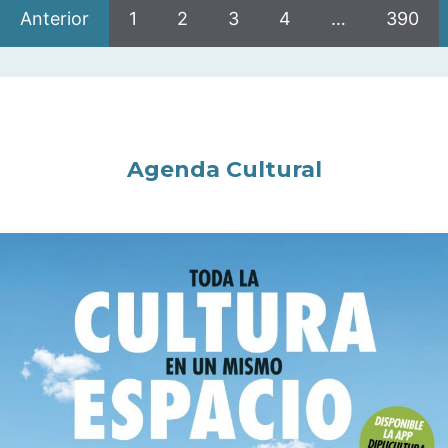
Anterior
1
2
3
4
…
390
Agenda Cultural