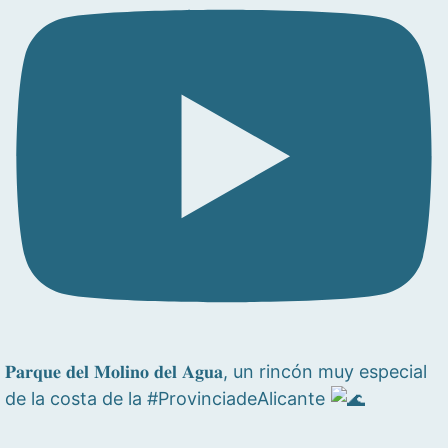
𝐏𝐚𝐫𝐪𝐮𝐞 𝐝𝐞𝐥 𝐌𝐨𝐥𝐢𝐧𝐨 𝐝𝐞𝐥 𝐀𝐠𝐮𝐚, un rincón muy especial
de la costa de la #ProvinciadeAlicante