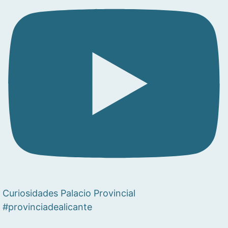
Curiosidades Palacio Provincial
#provinciadealicante