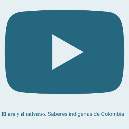
𝐄𝐥 𝐨𝐫𝐨 𝐲 𝐞𝐥 𝐮𝐧𝐢𝐯𝐞𝐫𝐬𝐨. Saberes indígenas de Colombia