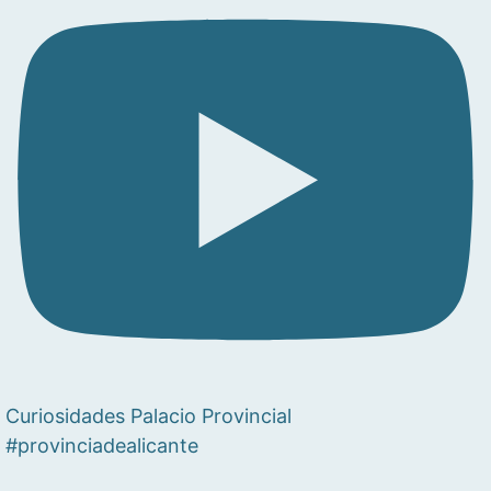
Curiosidades Palacio Provincial
#provinciadealicante