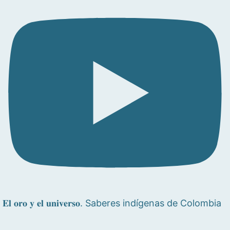
𝐄𝐥 𝐨𝐫𝐨 𝐲 𝐞𝐥 𝐮𝐧𝐢𝐯𝐞𝐫𝐬𝐨. Saberes indígenas de Colombia