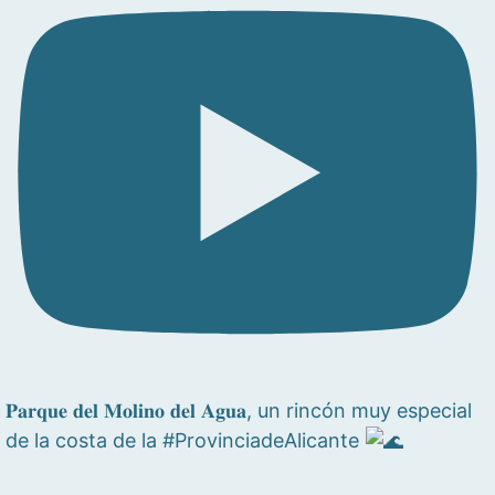
𝐏𝐚𝐫𝐪𝐮𝐞 𝐝𝐞𝐥 𝐌𝐨𝐥𝐢𝐧𝐨 𝐝𝐞𝐥 𝐀𝐠𝐮𝐚, un rincón muy especial
de la costa de la #ProvinciadeAlicante