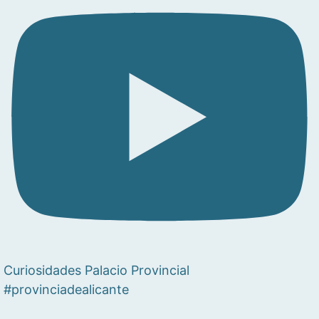
Curiosidades Palacio Provincial
#provinciadealicante