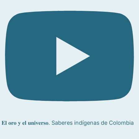
𝐄𝐥 𝐨𝐫𝐨 𝐲 𝐞𝐥 𝐮𝐧𝐢𝐯𝐞𝐫𝐬𝐨. Saberes indígenas de Colombia