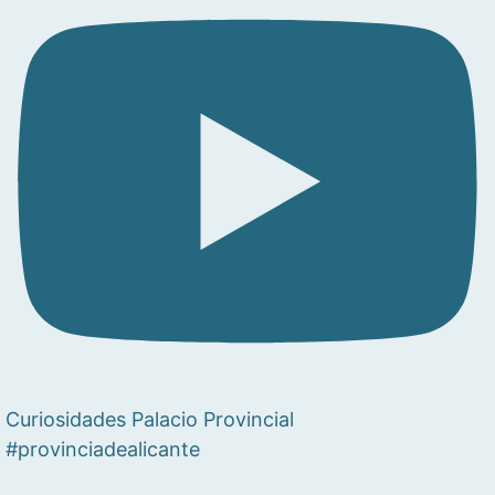
Curiosidades Palacio Provincial
#provinciadealicante