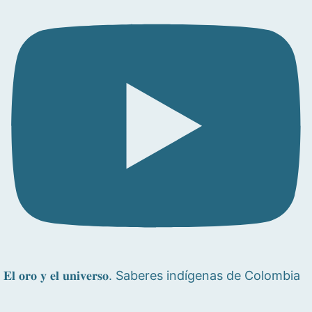
𝐄𝐥 𝐨𝐫𝐨 𝐲 𝐞𝐥 𝐮𝐧𝐢𝐯𝐞𝐫𝐬𝐨. Saberes indígenas de Colombia