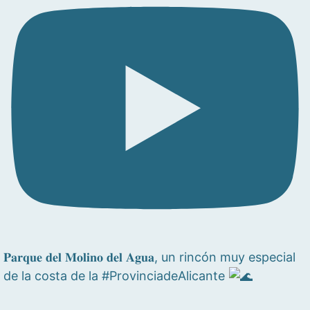
𝐏𝐚𝐫𝐪𝐮𝐞 𝐝𝐞𝐥 𝐌𝐨𝐥𝐢𝐧𝐨 𝐝𝐞𝐥 𝐀𝐠𝐮𝐚, un rincón muy especial
de la costa de la #ProvinciadeAlicante