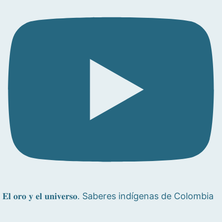
𝐄𝐥 𝐨𝐫𝐨 𝐲 𝐞𝐥 𝐮𝐧𝐢𝐯𝐞𝐫𝐬𝐨. Saberes indígenas de Colombia