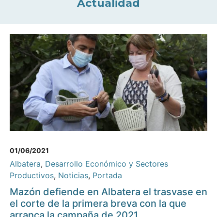
Actualidad
01/06/2021
Albatera
,
Desarrollo Económico y Sectores
Productivos
,
Noticias
,
Portada
Mazón defiende en Albatera el trasvase en
el corte de la primera breva con la que
arranca la campaña de 2021