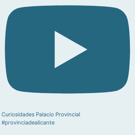
Curiosidades Palacio Provincial
#provinciadealicante