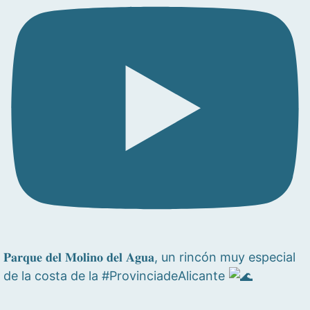
𝐏𝐚𝐫𝐪𝐮𝐞 𝐝𝐞𝐥 𝐌𝐨𝐥𝐢𝐧𝐨 𝐝𝐞𝐥 𝐀𝐠𝐮𝐚, un rincón muy especial
de la costa de la #ProvinciadeAlicante