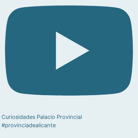
Curiosidades Palacio Provincial
#provinciadealicante