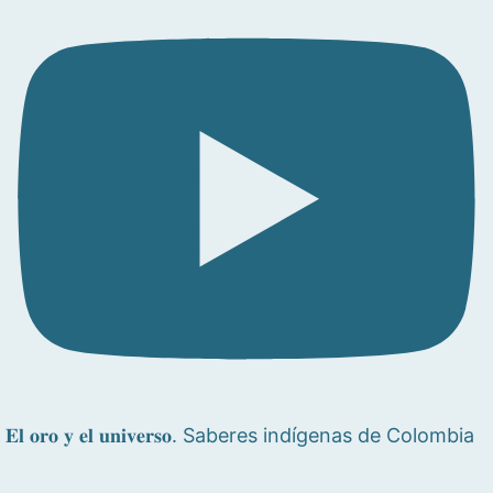
𝐄𝐥 𝐨𝐫𝐨 𝐲 𝐞𝐥 𝐮𝐧𝐢𝐯𝐞𝐫𝐬𝐨. Saberes indígenas de Colombia