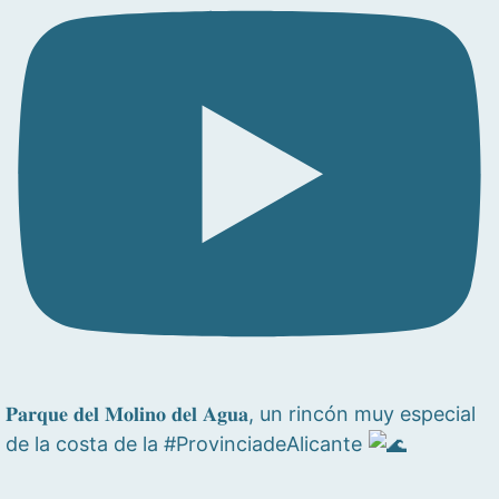
𝐏𝐚𝐫𝐪𝐮𝐞 𝐝𝐞𝐥 𝐌𝐨𝐥𝐢𝐧𝐨 𝐝𝐞𝐥 𝐀𝐠𝐮𝐚, un rincón muy especial
de la costa de la #ProvinciadeAlicante