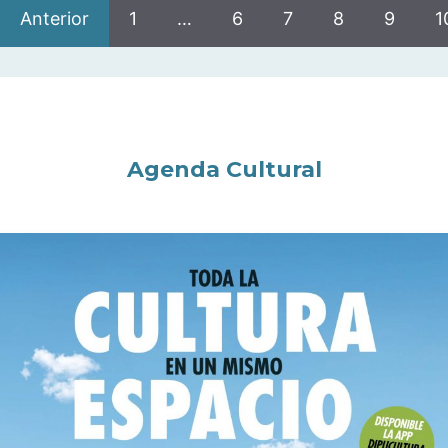
Anterior
1
…
6
7
8
9
1
Agenda Cultural