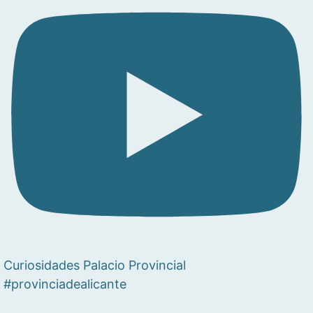
Curiosidades Palacio Provincial
#provinciadealicante