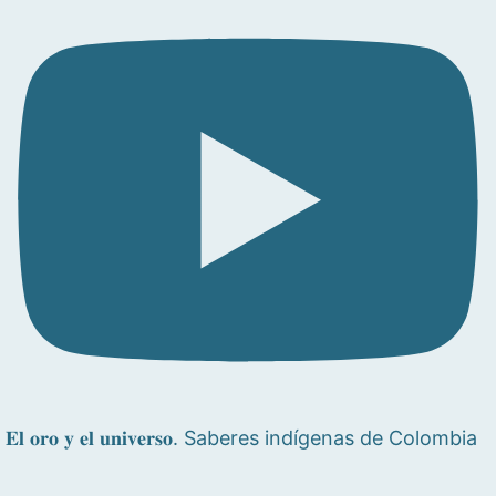
𝐄𝐥 𝐨𝐫𝐨 𝐲 𝐞𝐥 𝐮𝐧𝐢𝐯𝐞𝐫𝐬𝐨. Saberes indígenas de Colombia