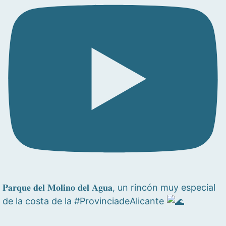
𝐏𝐚𝐫𝐪𝐮𝐞 𝐝𝐞𝐥 𝐌𝐨𝐥𝐢𝐧𝐨 𝐝𝐞𝐥 𝐀𝐠𝐮𝐚, un rincón muy especial
de la costa de la #ProvinciadeAlicante