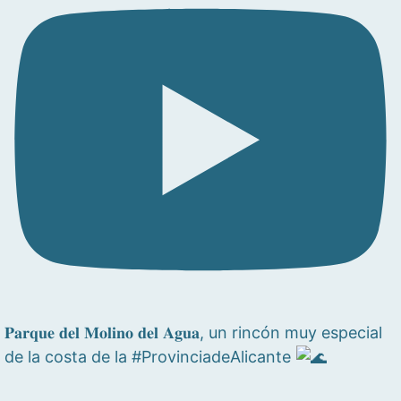
𝐏𝐚𝐫𝐪𝐮𝐞 𝐝𝐞𝐥 𝐌𝐨𝐥𝐢𝐧𝐨 𝐝𝐞𝐥 𝐀𝐠𝐮𝐚, un rincón muy especial
de la costa de la #ProvinciadeAlicante