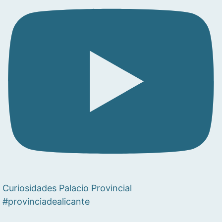
Curiosidades Palacio Provincial
#provinciadealicante