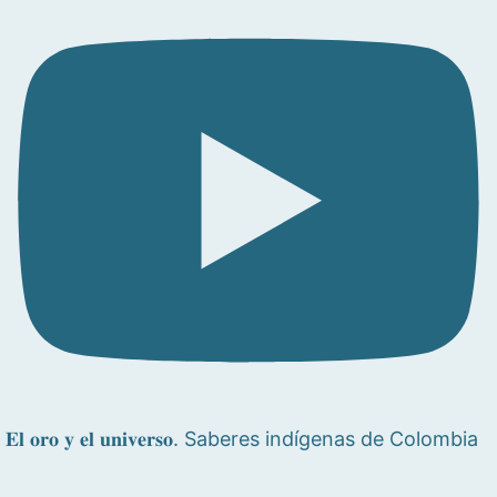
𝐄𝐥 𝐨𝐫𝐨 𝐲 𝐞𝐥 𝐮𝐧𝐢𝐯𝐞𝐫𝐬𝐨. Saberes indígenas de Colombia