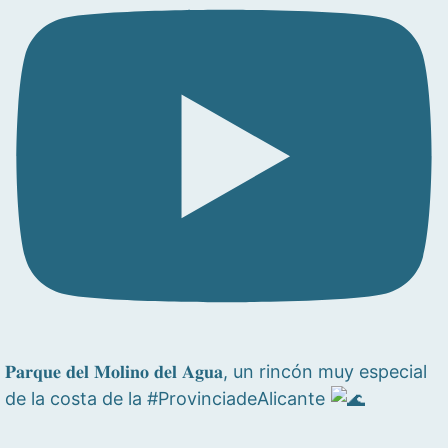
𝐏𝐚𝐫𝐪𝐮𝐞 𝐝𝐞𝐥 𝐌𝐨𝐥𝐢𝐧𝐨 𝐝𝐞𝐥 𝐀𝐠𝐮𝐚, un rincón muy especial
de la costa de la #ProvinciadeAlicante