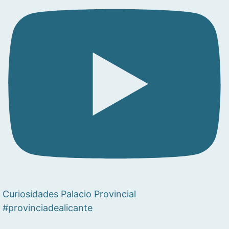
Curiosidades Palacio Provincial
#provinciadealicante