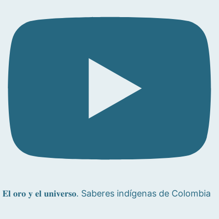
𝐄𝐥 𝐨𝐫𝐨 𝐲 𝐞𝐥 𝐮𝐧𝐢𝐯𝐞𝐫𝐬𝐨. Saberes indígenas de Colombia