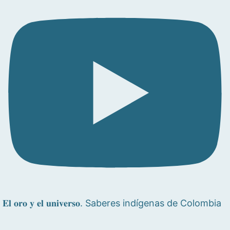
𝐄𝐥 𝐨𝐫𝐨 𝐲 𝐞𝐥 𝐮𝐧𝐢𝐯𝐞𝐫𝐬𝐨. Saberes indígenas de Colombia