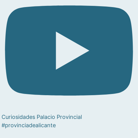
Curiosidades Palacio Provincial
#provinciadealicante