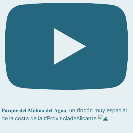
𝐏𝐚𝐫𝐪𝐮𝐞 𝐝𝐞𝐥 𝐌𝐨𝐥𝐢𝐧𝐨 𝐝𝐞𝐥 𝐀𝐠𝐮𝐚, un rincón muy especial
de la costa de la #ProvinciadeAlicante