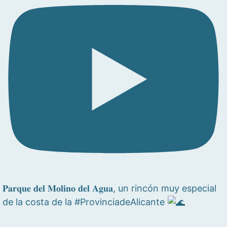
𝐏𝐚𝐫𝐪𝐮𝐞 𝐝𝐞𝐥 𝐌𝐨𝐥𝐢𝐧𝐨 𝐝𝐞𝐥 𝐀𝐠𝐮𝐚, un rincón muy especial
de la costa de la #ProvinciadeAlicante