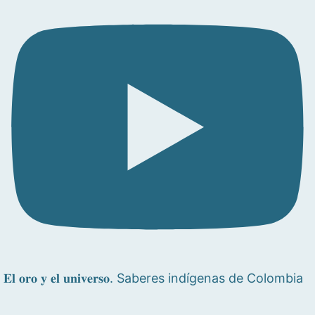
𝐄𝐥 𝐨𝐫𝐨 𝐲 𝐞𝐥 𝐮𝐧𝐢𝐯𝐞𝐫𝐬𝐨. Saberes indígenas de Colombia