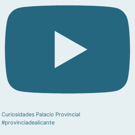
Curiosidades Palacio Provincial
#provinciadealicante