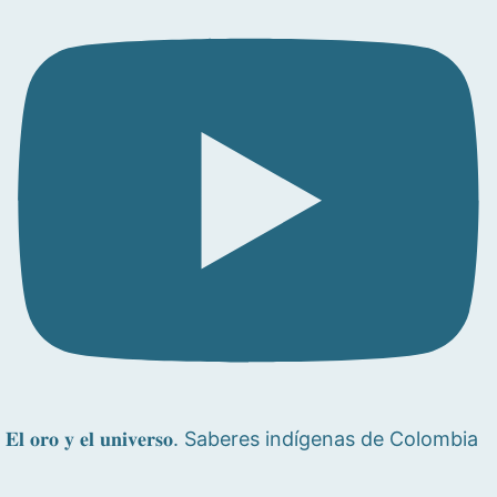
𝐄𝐥 𝐨𝐫𝐨 𝐲 𝐞𝐥 𝐮𝐧𝐢𝐯𝐞𝐫𝐬𝐨. Saberes indígenas de Colombia