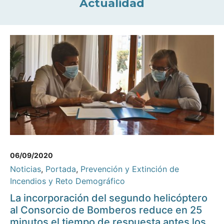
Actualidad
06/09/2020
Noticias
,
Portada
,
Prevención y Extinción de
Incendios y Reto Demográfico
La incorporación del segundo helicóptero
al Consorcio de Bomberos reduce en 25
minutos el tiempo de respuesta antes los