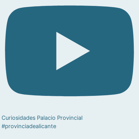
Curiosidades Palacio Provincial
#provinciadealicante