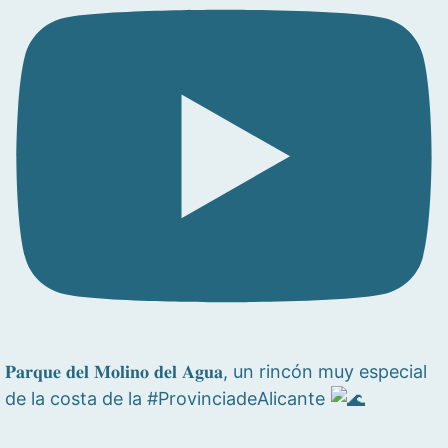
𝐏𝐚𝐫𝐪𝐮𝐞 𝐝𝐞𝐥 𝐌𝐨𝐥𝐢𝐧𝐨 𝐝𝐞𝐥 𝐀𝐠𝐮𝐚, un rincón muy especial
de la costa de la #ProvinciadeAlicante