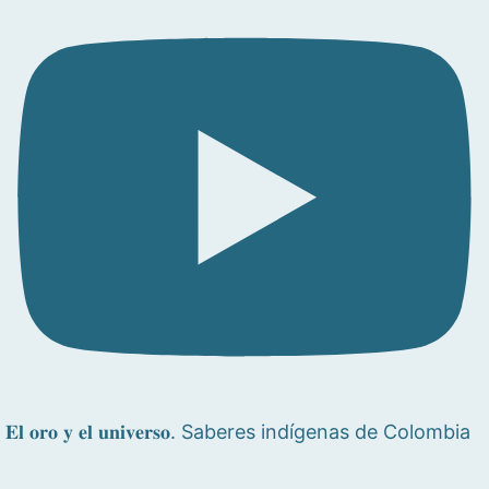
𝐄𝐥 𝐨𝐫𝐨 𝐲 𝐞𝐥 𝐮𝐧𝐢𝐯𝐞𝐫𝐬𝐨. Saberes indígenas de Colombia