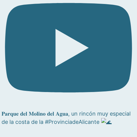
𝐏𝐚𝐫𝐪𝐮𝐞 𝐝𝐞𝐥 𝐌𝐨𝐥𝐢𝐧𝐨 𝐝𝐞𝐥 𝐀𝐠𝐮𝐚, un rincón muy especial
de la costa de la #ProvinciadeAlicante