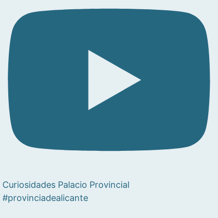
Curiosidades Palacio Provincial
#provinciadealicante