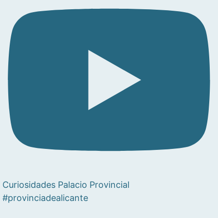
Curiosidades Palacio Provincial
#provinciadealicante