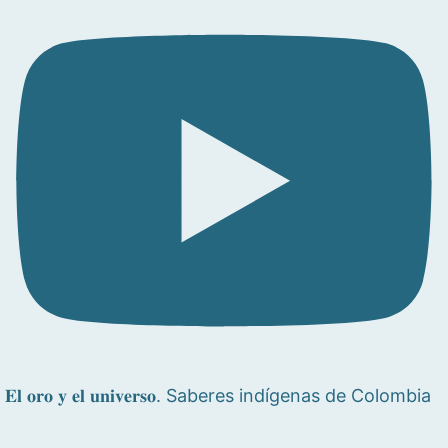
𝐄𝐥 𝐨𝐫𝐨 𝐲 𝐞𝐥 𝐮𝐧𝐢𝐯𝐞𝐫𝐬𝐨. Saberes indígenas de Colombia