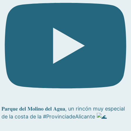
𝐏𝐚𝐫𝐪𝐮𝐞 𝐝𝐞𝐥 𝐌𝐨𝐥𝐢𝐧𝐨 𝐝𝐞𝐥 𝐀𝐠𝐮𝐚, un rincón muy especial
de la costa de la #ProvinciadeAlicante