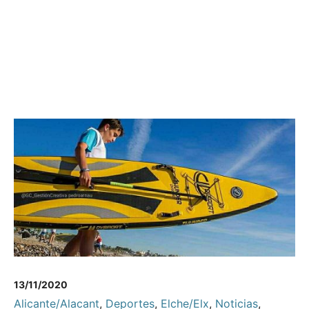
13/11/2020
Alicante/Alacant
,
Deportes
,
Elche/Elx
,
Noticias
,