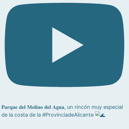
𝐏𝐚𝐫𝐪𝐮𝐞 𝐝𝐞𝐥 𝐌𝐨𝐥𝐢𝐧𝐨 𝐝𝐞𝐥 𝐀𝐠𝐮𝐚, un rincón muy especial
de la costa de la #ProvinciadeAlicante