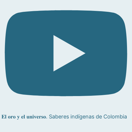
𝐄𝐥 𝐨𝐫𝐨 𝐲 𝐞𝐥 𝐮𝐧𝐢𝐯𝐞𝐫𝐬𝐨. Saberes indígenas de Colombia