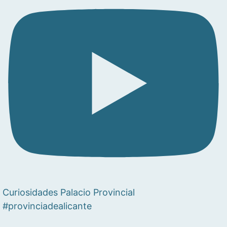
Curiosidades Palacio Provincial
#provinciadealicante