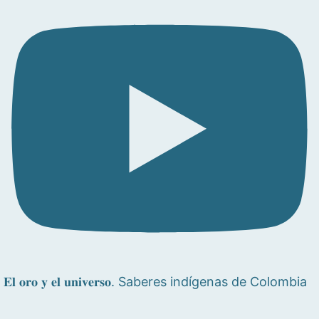
𝐄𝐥 𝐨𝐫𝐨 𝐲 𝐞𝐥 𝐮𝐧𝐢𝐯𝐞𝐫𝐬𝐨. Saberes indígenas de Colombia