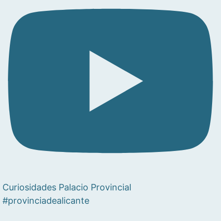
Curiosidades Palacio Provincial
#provinciadealicante