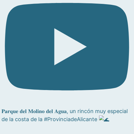
𝐏𝐚𝐫𝐪𝐮𝐞 𝐝𝐞𝐥 𝐌𝐨𝐥𝐢𝐧𝐨 𝐝𝐞𝐥 𝐀𝐠𝐮𝐚, un rincón muy especial
de la costa de la #ProvinciadeAlicante