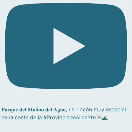
𝐏𝐚𝐫𝐪𝐮𝐞 𝐝𝐞𝐥 𝐌𝐨𝐥𝐢𝐧𝐨 𝐝𝐞𝐥 𝐀𝐠𝐮𝐚, un rincón muy especial
de la costa de la #ProvinciadeAlicante