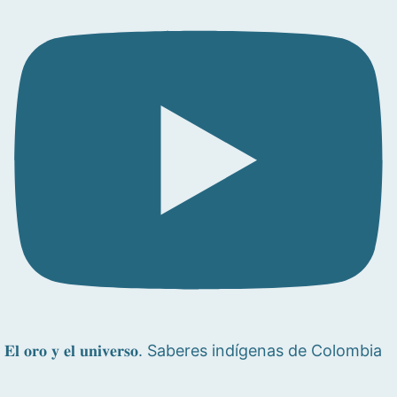
𝐄𝐥 𝐨𝐫𝐨 𝐲 𝐞𝐥 𝐮𝐧𝐢𝐯𝐞𝐫𝐬𝐨. Saberes indígenas de Colombia