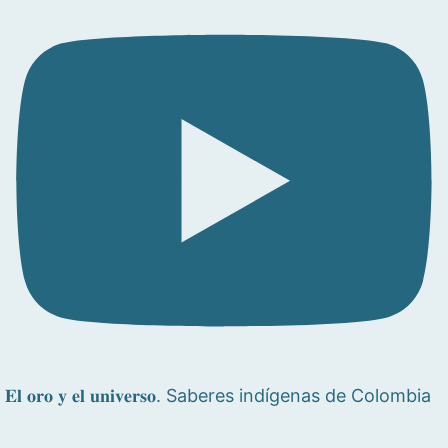
𝐄𝐥 𝐨𝐫𝐨 𝐲 𝐞𝐥 𝐮𝐧𝐢𝐯𝐞𝐫𝐬𝐨. Saberes indígenas de Colombia