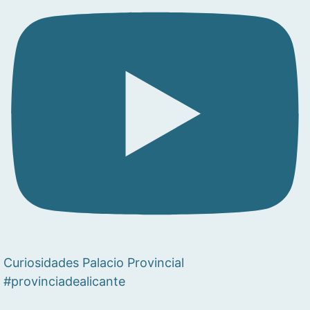
Curiosidades Palacio Provincial
#provinciadealicante