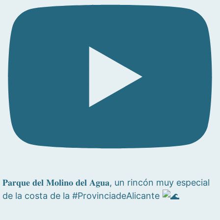
𝐏𝐚𝐫𝐪𝐮𝐞 𝐝𝐞𝐥 𝐌𝐨𝐥𝐢𝐧𝐨 𝐝𝐞𝐥 𝐀𝐠𝐮𝐚, un rincón muy especial
de la costa de la #ProvinciadeAlicante