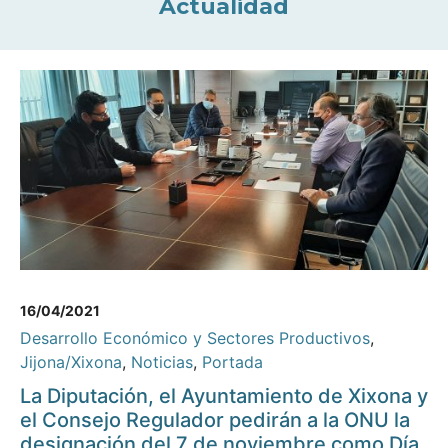
Actualidad
16/04/2021
Desarrollo Económico y Sectores Productivos
,
Jijona/Xixona
,
Noticias
,
Portada
La Diputación, el Ayuntamiento de Xixona y
el Consejo Regulador pedirán a la ONU la
designación del 7 de noviembre como Día