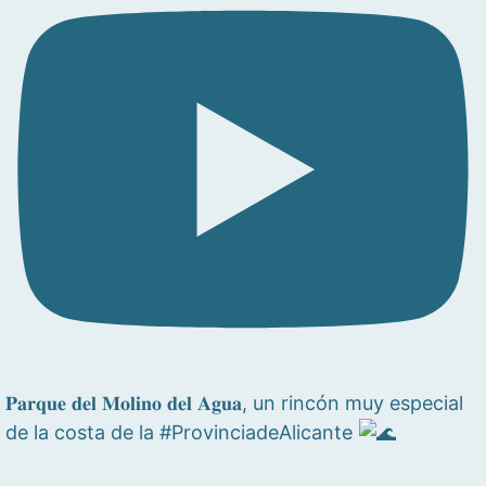
𝐏𝐚𝐫𝐪𝐮𝐞 𝐝𝐞𝐥 𝐌𝐨𝐥𝐢𝐧𝐨 𝐝𝐞𝐥 𝐀𝐠𝐮𝐚, un rincón muy especial
de la costa de la #ProvinciadeAlicante