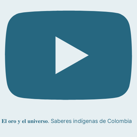
𝐄𝐥 𝐨𝐫𝐨 𝐲 𝐞𝐥 𝐮𝐧𝐢𝐯𝐞𝐫𝐬𝐨. Saberes indígenas de Colombia