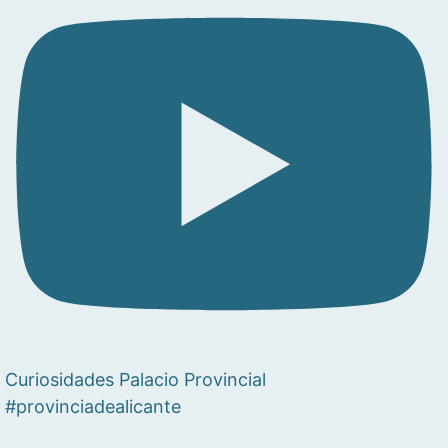
Curiosidades Palacio Provincial
#provinciadealicante