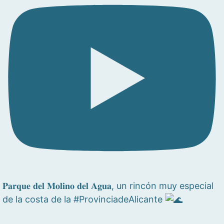
𝐏𝐚𝐫𝐪𝐮𝐞 𝐝𝐞𝐥 𝐌𝐨𝐥𝐢𝐧𝐨 𝐝𝐞𝐥 𝐀𝐠𝐮𝐚, un rincón muy especial
de la costa de la #ProvinciadeAlicante