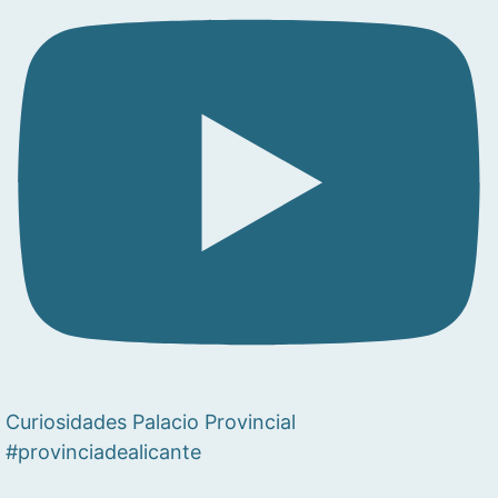
Curiosidades Palacio Provincial
#provinciadealicante