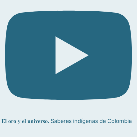
𝐄𝐥 𝐨𝐫𝐨 𝐲 𝐞𝐥 𝐮𝐧𝐢𝐯𝐞𝐫𝐬𝐨. Saberes indígenas de Colombia