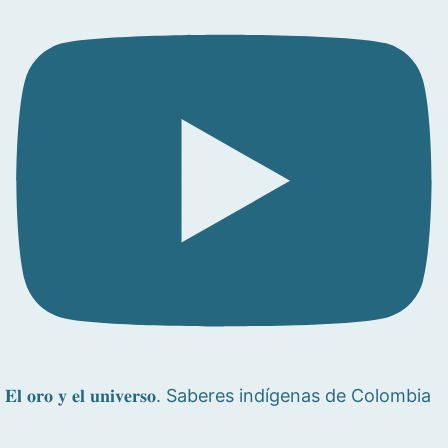
𝐄𝐥 𝐨𝐫𝐨 𝐲 𝐞𝐥 𝐮𝐧𝐢𝐯𝐞𝐫𝐬𝐨. Saberes indígenas de Colombia