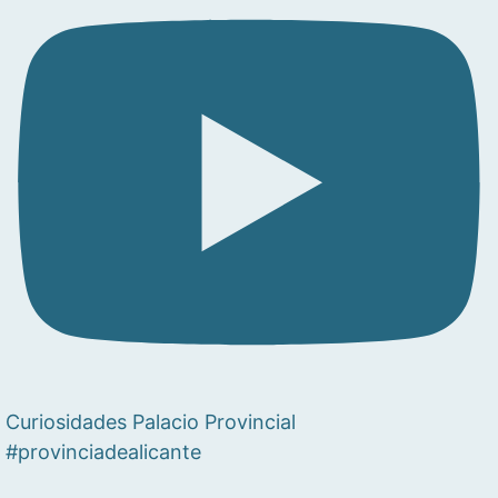
Curiosidades Palacio Provincial
#provinciadealicante