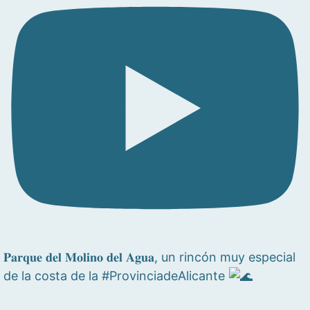
𝐏𝐚𝐫𝐪𝐮𝐞 𝐝𝐞𝐥 𝐌𝐨𝐥𝐢𝐧𝐨 𝐝𝐞𝐥 𝐀𝐠𝐮𝐚, un rincón muy especial
de la costa de la #ProvinciadeAlicante